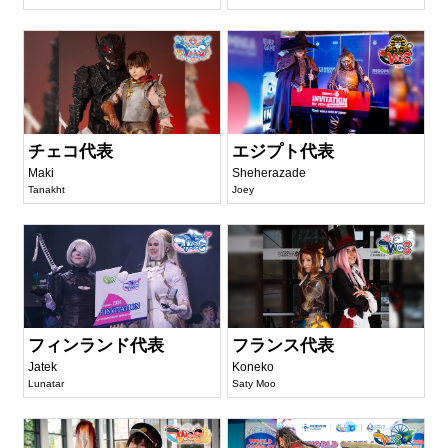
チェコ代表
エジプト代表
Maki
Sheherazade
Tanakht
Joey
フィンランド代表
フランス代表
Jatek
Koneko
Lunatar
Saty Moo