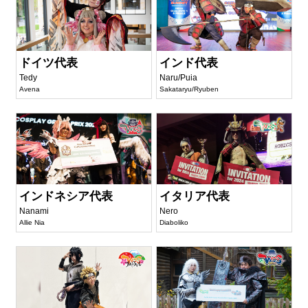
ドイツ代表
インド代表
Tedy
Naru/Puia
Avena
Sakataryu/Ryuben
インドネシア代表
イタリア代表
Nanami
Nero
Allie Nia
Diaboliko