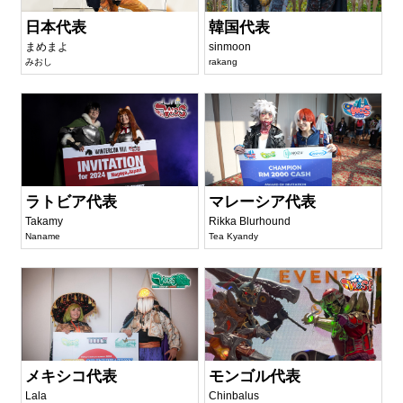
日本代表
韓国代表
まめまよ
sinmoon
みおし
rakang
ラトビア代表
マレーシア代表
Takamy
Rikka Blurhound
Naname
Tea Kyandy
メキシコ代表
モンゴル代表
Lala
Chinbalus