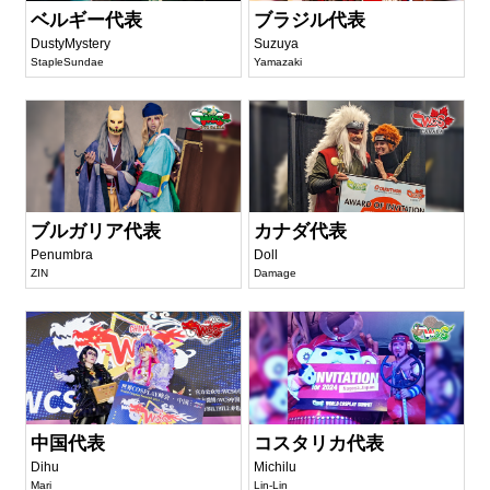
ベルギー代表
ブラジル代表
DustyMystery
Suzuya
StapleSundae
Yamazaki
ブルガリア代表
カナダ代表
Penumbra
Doll
ZIN
Damage
中国代表
コスタリカ代表
Dihu
Michilu
Mari
Lin-Lin