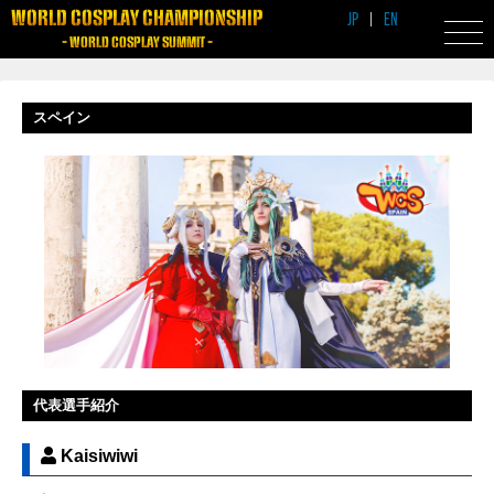
WORLD COSPLAY CHAMPIONSHIP
JP
|
EN
- WORLD COSPLAY SUMMIT -
スペイン
代表選手紹介
Kaisiwiwi