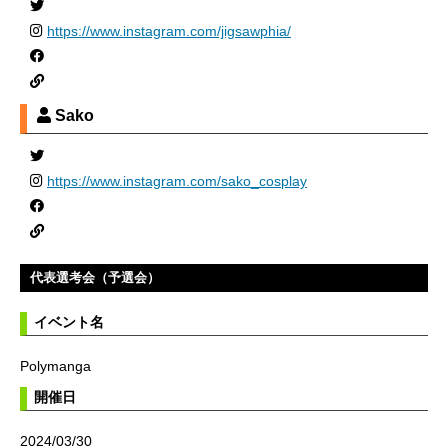
https://www.instagram.com/jigsawphia/
Sako
https://www.instagram.com/sako_cosplay
代表選考会（予選会）
イベント名
Polymanga
開催日
2024/03/30