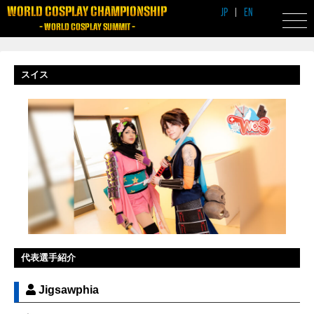
WORLD COSPLAY CHAMPIONSHIP
JP
|
EN
- WORLD COSPLAY SUMMIT -
スイス
代表選手紹介
Jigsawphia