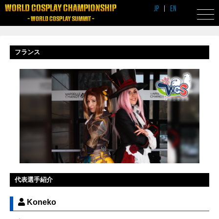
WORLD COSPLAY CHAMPIONSHIP
JP
|
EN
- WORLD COSPLAY SUMMIT -
フランス
代表選手紹介
Koneko