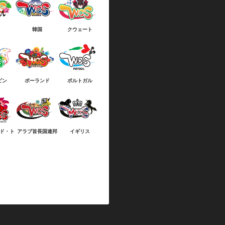
韓国
クウェート
ピン
ポーランド
ポルトガル
ド・ト
アラブ首長国連邦
イギリス