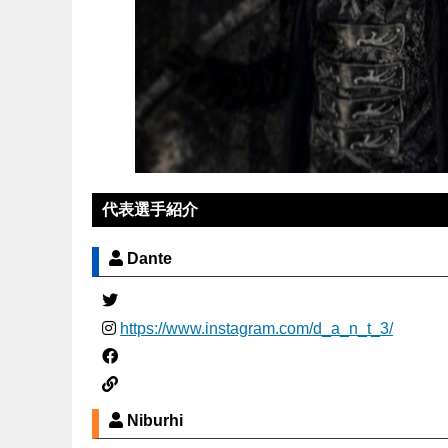
代表選手紹介
Dante
https://www.instagram.com/d_a_n_t_3/
Niburhi