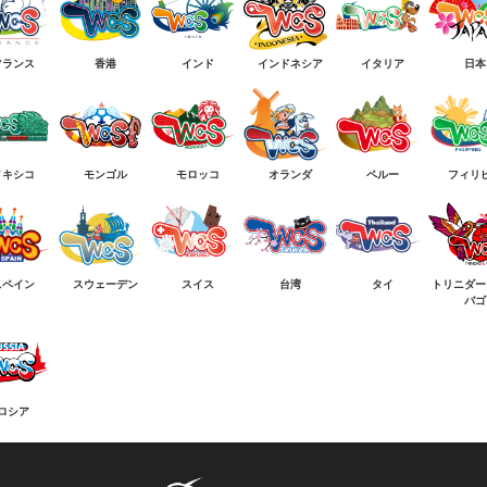
フランス
香港
インド
インドネシア
イタリア
日本
メキシコ
モンゴル
モロッコ
オランダ
ペルー
フィリ
スペイン
スウェーデン
スイス
台湾
タイ
トリニダー
バゴ
ロシア