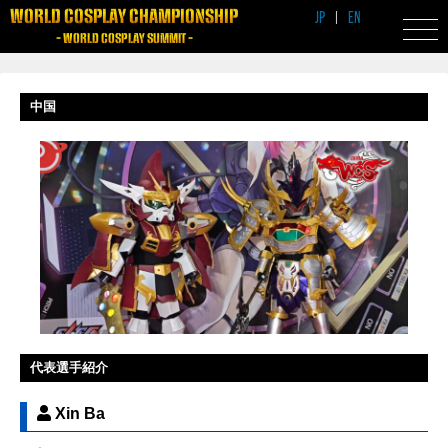
WORLD COSPLAY CHAMPIONSHIP
JP
|
EN
- WORLD COSPLAY SUMMIT -
中国
代表選手紹介
Xin Ba