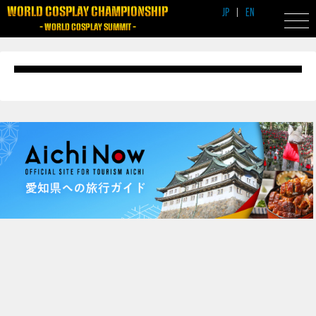
WORLD COSPLAY CHAMPIONSHIP
JP
|
EN
- WORLD COSPLAY SUMMIT -