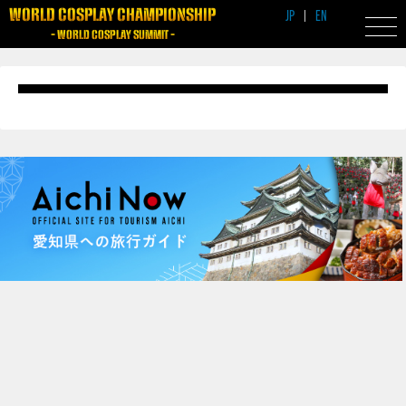
WORLD COSPLAY CHAMPIONSHIP
JP
|
EN
- WORLD COSPLAY SUMMIT -