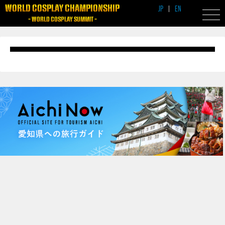
WORLD COSPLAY CHAMPIONSHIP
JP
|
EN
- WORLD COSPLAY SUMMIT -